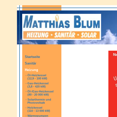
Startseite
Sanitär
Heizung
-
Öl-Heizkessel
(12,9 - 100 kW)
-
Gas-Heizkessel
(3,8 - 420 kW)
-
Öl-/Gas-Heizkessel
(80 - 20 000 kW)
-
Solarthermie und
Photovoltaik
-
Holzkessel
(110 - 13 000 kW)
-
Wärmepumpen