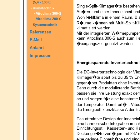
(5,4 - 106,8)
Single-Split-Klimager�te bestehen
-
Klimatechnik
Au�en- und einer Inneneinheit un
-
Vitoclima 300-S
Wohlf�hlklima in einem Raum. Bis
-
Vitoclima 200-C
R�ume k�nnen mit Multi-Split-K
-
Systemtechnik
klimatisiert werden.
Referenzen
Mit der integrierten W�rmepumpen
kann Vitoclima 300-S auch zum He
E-Mail
�bergangszeit genutzt werden.
Anfahrt
Impressum
Energiesparende Invertertechnol
Die DC-Invertertechnologie der Vie
Klimager�te spart bis zu 35 % En
gegen�ber Produkten ohne Inverte
Denn durch die modulierende Betr
passen sie ihre Leistung exakt d
an und sorgen f�r eine konstante 
der Temperatur. Damit erf�llt Vito
die Energieeffizienzklasse A der EU
Das attraktive Design der Inneneinh
eine harmonische Integration in na
Einrichtungsstil. Kassetten- und Ka
Deckenger�te verf�gen mit 287
eine geringe Einbauh�he und sind