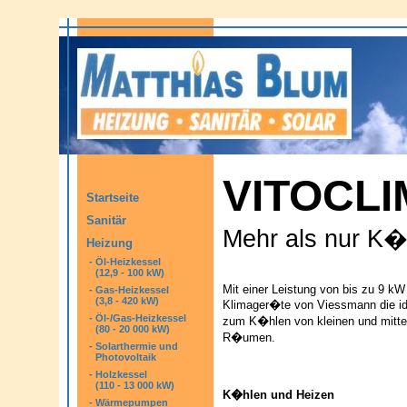
VITOCLI
Startseite
Sanitär
Mehr als nur K�
Heizung
-
Öl-Heizkessel
(12,9 - 100 kW)
Mit einer Leistung von bis zu 9 kW 
-
Gas-Heizkessel
(3,8 - 420 kW)
Klimager�te von Viessmann die i
-
Öl-/Gas-Heizkessel
zum K�hlen von kleinen und mitt
(80 - 20 000 kW)
R�umen.
-
Solarthermie und
Photovoltaik
-
Holzkessel
(110 - 13 000 kW)
K�hlen und Heizen
-
Wärmepumpen